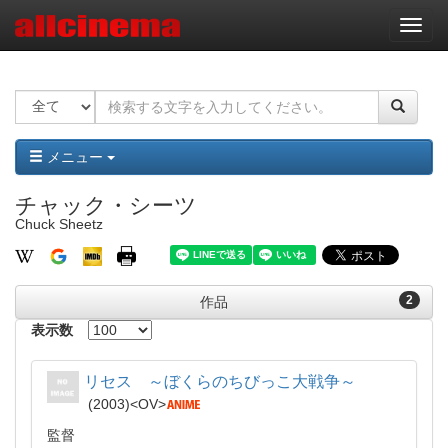
ナ
ビ
ゲ
ー
シ
ョ
ン
メニュー
チャック・シーツ
Chuck Sheetz
2
作品
表示数
リセス ～ぼくらのちびっこ大戦争～
2003
OV
監督