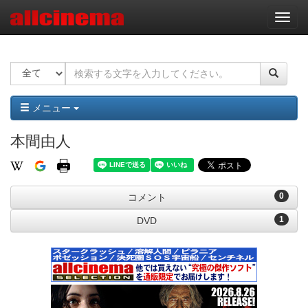
ナ
ビ
ゲ
ー
シ
ョ
ン
メニュー
本間由人
0
コメント
1
DVD