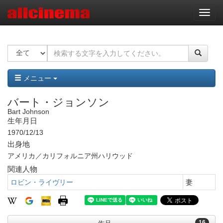
ナ
ビ
ゲ
ー
シ
ョ
ン
メニュー
バート・ジョンソン
Bart Johnson
生年月日
1970/12/13
出身地
アメリカ／カリフォルニア州ハリウッド
関連人物
ロビン・ライヴリー
妻
16