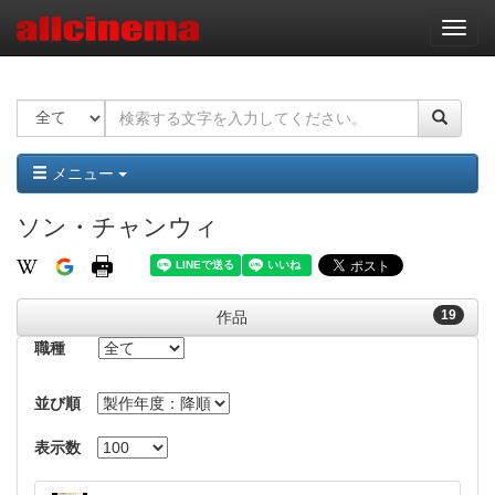
ナ
ビ
ゲ
ー
シ
ョ
ン
メニュー
ソン・チャンウィ
19
作品
職種
並び順
表示数