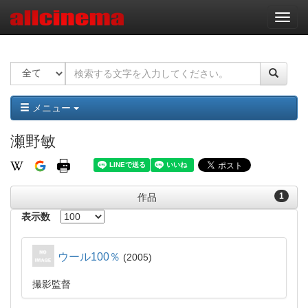
ナ
ビ
ゲ
ー
シ
ョ
ン
メニュー
瀬野敏
1
作品
表示数
ウール100％
2005
撮影監督