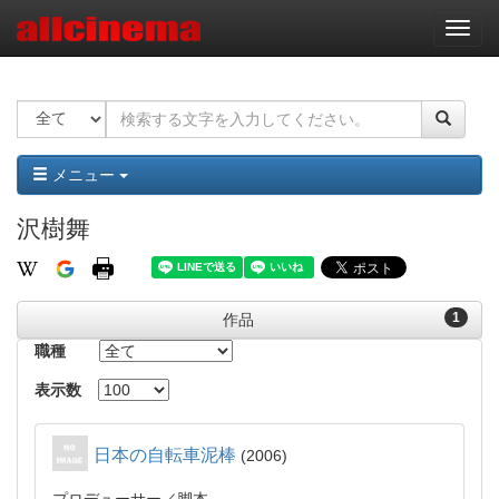
ナ
ビ
ゲ
ー
シ
ョ
ン
メニュー
沢樹舞
1
作品
職種
表示数
日本の自転車泥棒
2006