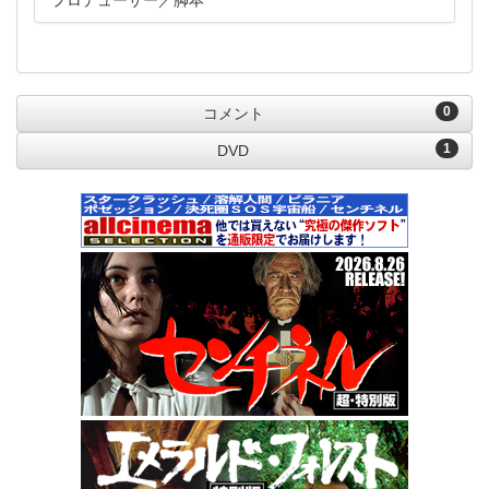
プロデューサー
脚本
0
コメント
1
DVD