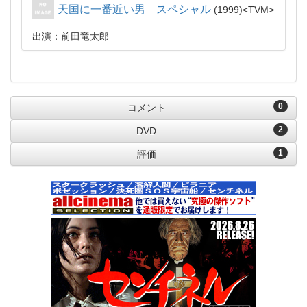
天国に一番近い男 スペシャル
1999
TVM
出演：前田竜太郎
0
コメント
2
DVD
1
評価