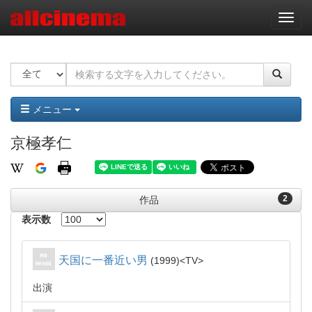
ナ
ビ
ゲ
ー
シ
ョ
ン
メニュー
京極孝仁
2
作品
表示数
天国に一番近い男
1999
TV
出演