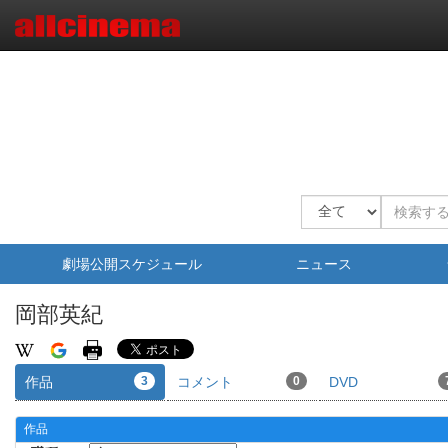
劇場公開スケジュール
ニュース
岡部英紀
作品
3
コメント
0
DVD
作品