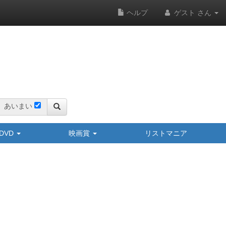
ヘルプ
ゲスト さん
あいまい
y/DVD
映画賞
リストマニア