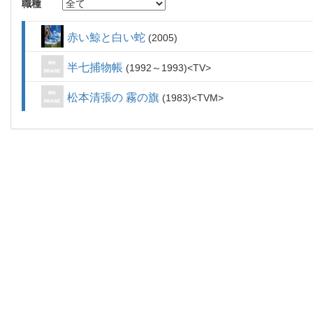
職種
赤い鯨と白い蛇
2005
半七捕物帳
1992～1993
TV
松本清張の 霧の旗
1983
TVM