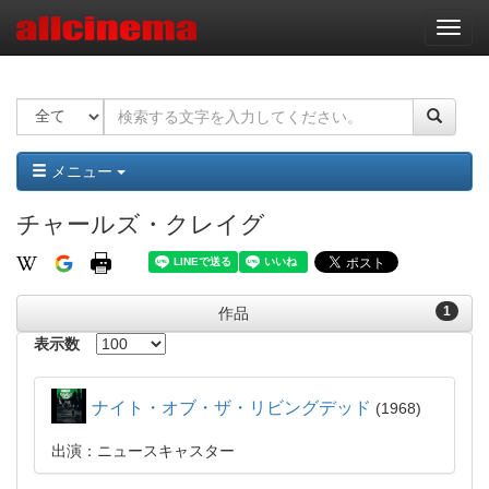
ナ
ビ
ゲ
ー
シ
ョ
ン
メニュー
チャールズ・クレイグ
1
作品
表示数
ナイト・オブ・ザ・リビングデッド
1968
出演：ニュースキャスター