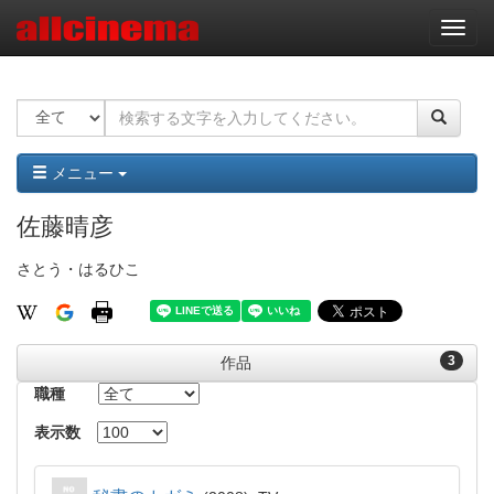
ナ
ビ
ゲ
ー
シ
ョ
ン
メニュー
佐藤晴彦
さとう・はるひこ
3
作品
職種
表示数