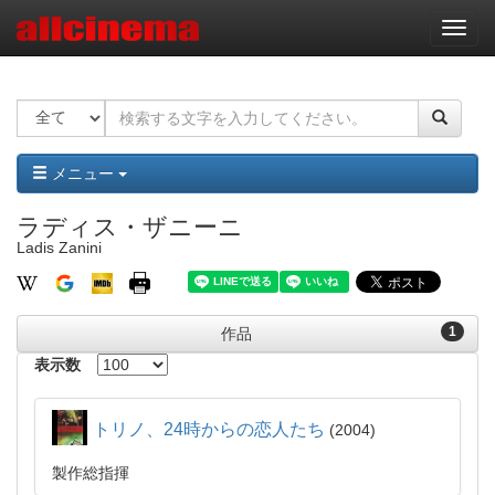
ナ
ビ
ゲ
ー
シ
ョ
ン
メニュー
ラディス・ザニーニ
Ladis Zanini
1
作品
表示数
トリノ、24時からの恋人たち
2004
製作総指揮