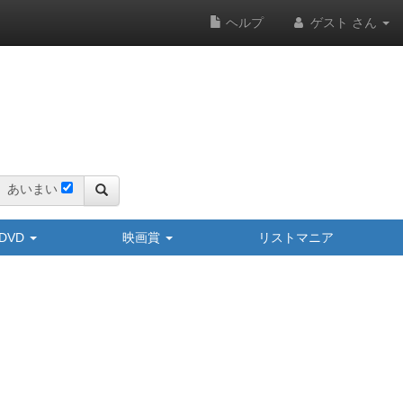
ヘルプ
ゲスト さん
あいまい
y/DVD
映画賞
リストマニア