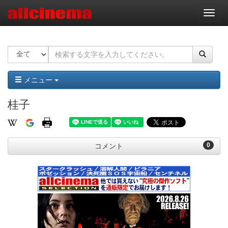
ナ
ビ
ゲ
ー
シ
ョ
ン
メニュー
桂子
0
コメント