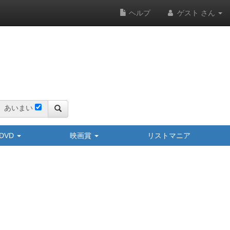
ヘルプ
ゲスト さん
あいまい
y/DVD
映画賞
リストマニア