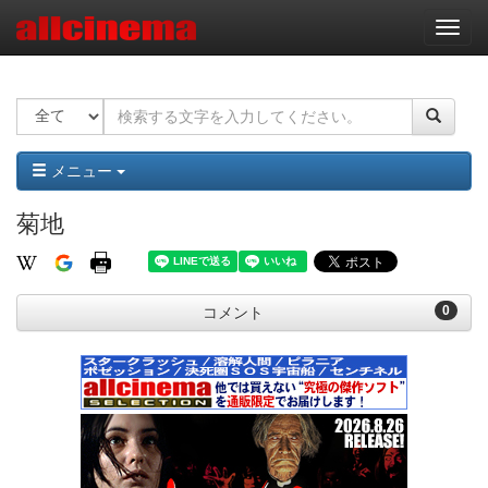
ナ
ビ
ゲ
ー
シ
ョ
ン
メニュー
菊地
0
コメント