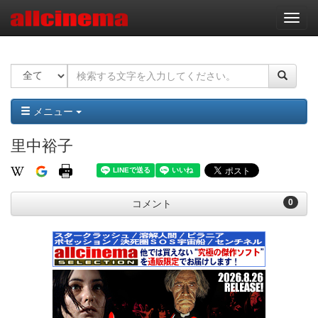
ナ
ビ
ゲ
ー
シ
ョ
ン
メニュー
里中裕子
0
コメント