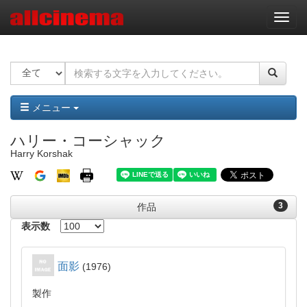
ナ
ビ
ゲ
ー
シ
ョ
ン
メニュー
ハリー・コーシャック
Harry Korshak
3
作品
表示数
面影
1976
製作