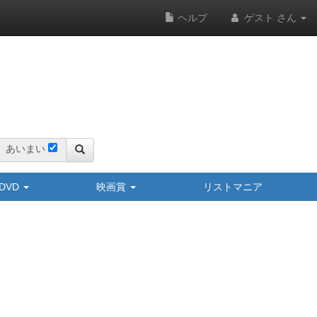
ヘルプ
ゲスト さん
あいまい
y/DVD
映画賞
リストマニア