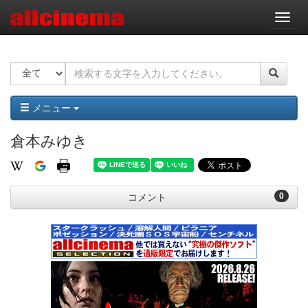
ナ
ビ
ゲ
ー
シ
ョ
ン
メニュー
倉本みゆき
0
コメント