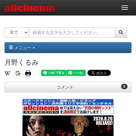
ナ
ビ
ゲ
ー
シ
ョ
ン
メニュー
月野くるみ
0
コメント