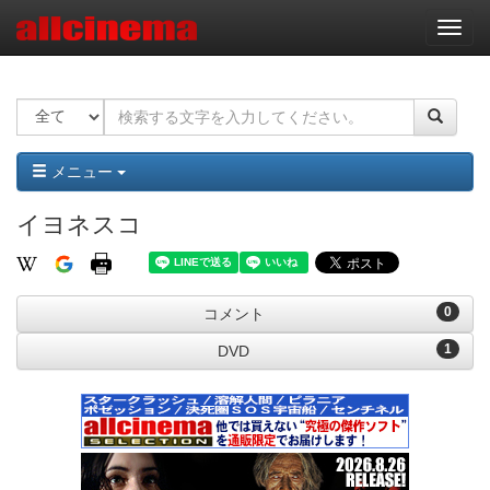
ナ
ビ
ゲ
ー
シ
ョ
ン
メニュー
イヨネスコ
0
コメント
1
DVD