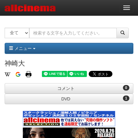
ナ
ビ
ゲ
ー
シ
ョ
ン
メニュー
神崎大
0
コメント
1
DVD