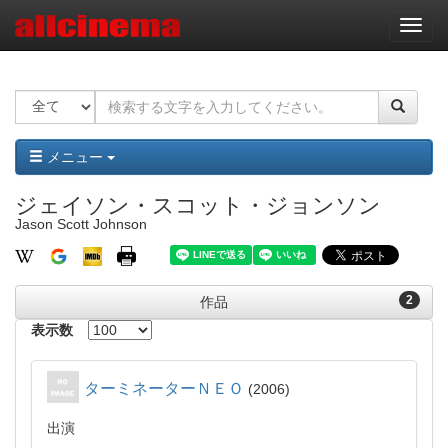
ナ
ビ
ゲ
ー
シ
ョ
ン
メニュー
ジェイソン・スコット・ジョンソン
Jason Scott Johnson
2
作品
表示数
ターミネーターＮＥＯ
2006
出演