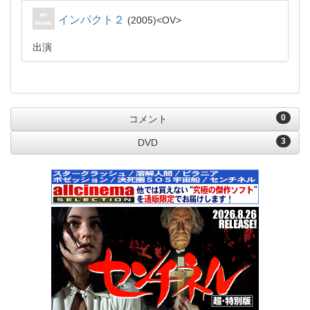
インパクト２
2005
OV
出演
0
コメント
3
DVD