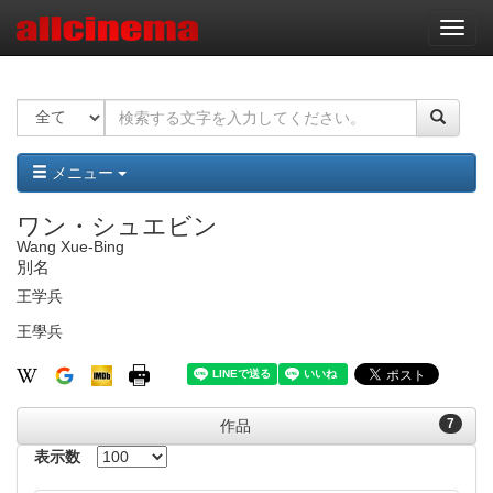
ナ
ビ
ゲ
ー
シ
ョ
ン
メニュー
ワン・シュエビン
Wang Xue-Bing
別名
王学兵
王學兵
7
作品
表示数