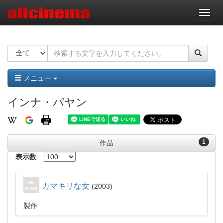
ナ
ビ
ゲ
ー
シ
ョ
ン
メニュー
インナ・パヤン
1
作品
表示数
カマキリな女
2003
製作