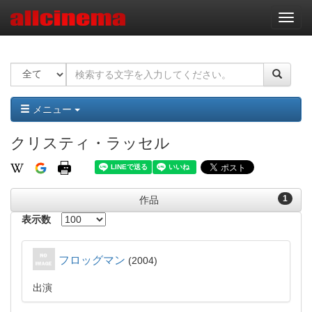
ナ
ビ
ゲ
ー
シ
ョ
ン
メニュー
クリスティ・ラッセル
1
作品
表示数
フロッグマン
2004
出演