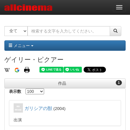
ナ
ビ
ゲ
ー
シ
ョ
ン
メニュー
ゲイリー・ピクアー
1
作品
表示数
ガリシアの獣
2004
出演