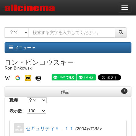
ナ
ビ
ゲ
ー
シ
ョ
ン
メニュー
ロン・ビンコウスキー
Ron Binkowski
3
作品
職種
表示数
セキュリティ９．１１
2004
TVM