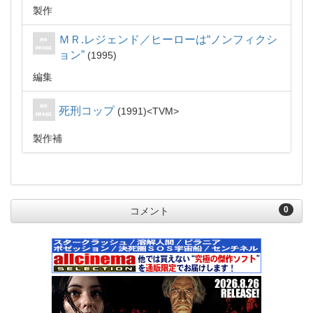
製作
ＭＲ.レジェンド／ヒーローは“ノンフィクシ
ョン”
1995
編集
死刑コップ
1991
TVM
製作補
0
コメント