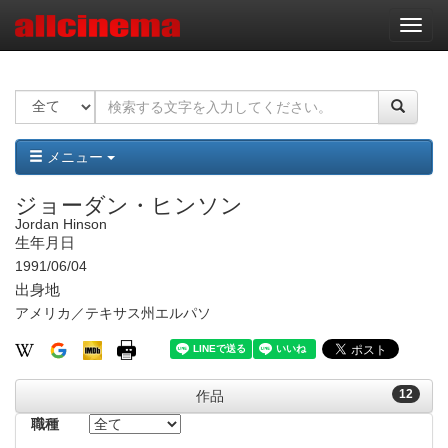
ナ
ビ
ゲ
ー
シ
ョ
ン
メニュー
ジョーダン・ヒンソン
Jordan Hinson
生年月日
1991/06/04
出身地
アメリカ／テキサス州エルパソ
12
作品
職種