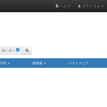
ヘルプ
ゲスト さん
あいまい
y/DVD
映画賞
リストマニア