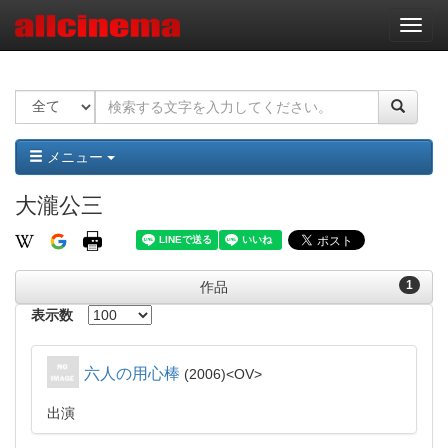
ナ
ビ
ゲ
ー
シ
ョ
ン
メニュー
大瀧公三
1
作品
表示数
六人の用心棒
2006
OV
出演