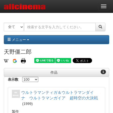
ナ
ビ
ゲ
ー
シ
ョ
ン
メニュー
天野僵二郎
1
作品
表示数
ウルトラマンティガ＆ウルトラマンダイ
ナ ウルトラマンガイア 超時空の大決戦
1999
製作