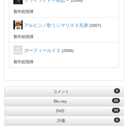
トワイライト～初恋～
2008
製作総指揮
アルビン／歌うシマリス３兄弟
2007
製作総指揮
ガーフィールド２
2006
製作総指揮
0
コメント
26
Blu-ray
34
DVD
6
評価