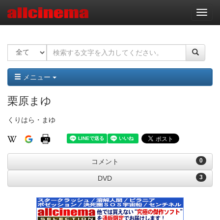
ナ
ビ
ゲ
ー
シ
ョ
ン
メニュー
栗原まゆ
くりはら・まゆ
0
コメント
3
DVD