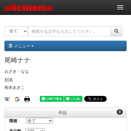
ナ
ビ
ゲ
ー
シ
ョ
ン
メニュー
尾崎ナナ
おざき・なな
別名
相本あきこ
9
作品
職種