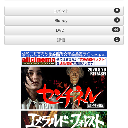
0
コメント
3
Blu-ray
44
DVD
1
評価