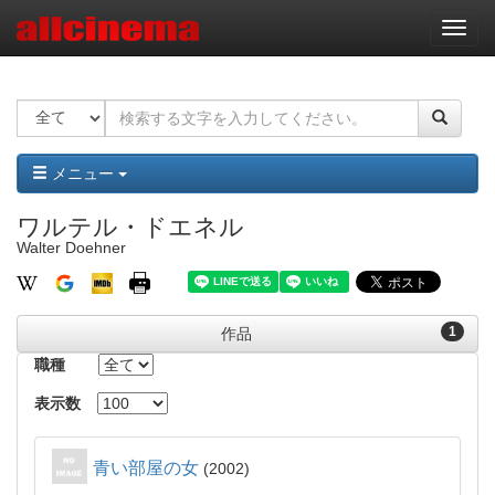
ナ
ビ
ゲ
ー
シ
ョ
ン
メニュー
ワルテル・ドエネル
Walter Doehner
1
作品
職種
表示数
青い部屋の女
2002