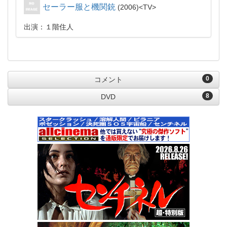
セーラー服と機関銃
2006
TV
出演：１階住人
0
コメント
8
DVD