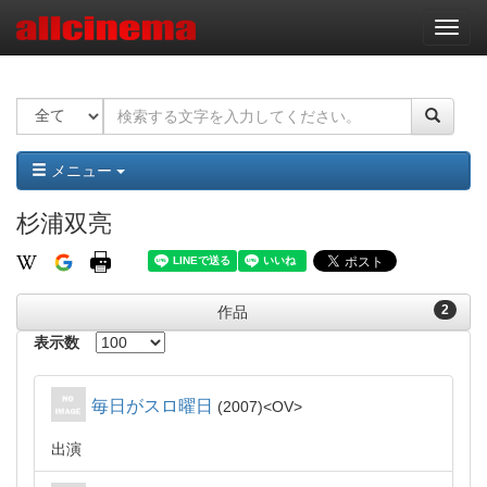
ナ
ビ
ゲ
ー
シ
ョ
ン
メニュー
杉浦双亮
2
作品
表示数
毎日がスロ曜日
2007
OV
出演