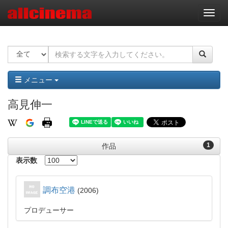
ナ
ビ
ゲ
ー
シ
ョ
ン
メニュー
高見伸一
1
作品
表示数
調布空港
2006
プロデューサー