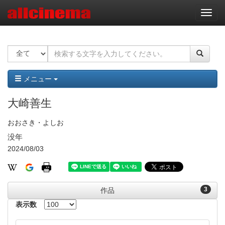
ナ
ビ
ゲ
ー
シ
ョ
ン
メニュー
大崎善生
おおさき・よしお
没年
2024/08/03
3
作品
表示数