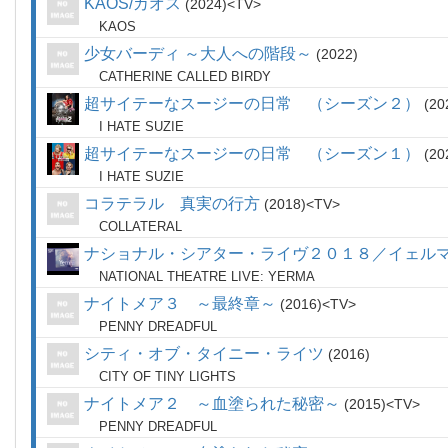
KAOS/カオス
2024
TV
KAOS
少女バーディ ～大人への階段～
2022
CATHERINE CALLED BIRDY
超サイテーなスージーの日常 （シーズン２）
20
I HATE SUZIE
超サイテーなスージーの日常 （シーズン１）
20
I HATE SUZIE
コラテラル 真実の行方
2018
TV
COLLATERAL
ナショナル・シアター・ライヴ２０１８／イェル
NATIONAL THEATRE LIVE: YERMA
ナイトメア３ ～最終章～
2016
TV
PENNY DREADFUL
シティ・オブ・タイニー・ライツ
2016
CITY OF TINY LIGHTS
ナイトメア２ ～血塗られた秘密～
2015
TV
PENNY DREADFUL