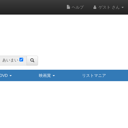
ヘルプ
ゲスト さん
あいまい
y/DVD
映画賞
リストマニア