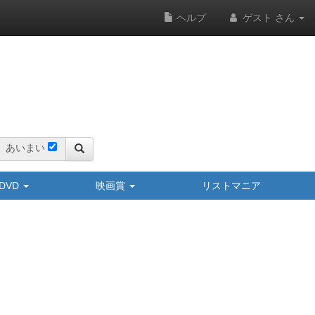
ヘルプ
ゲスト さん
あいまい
y/DVD
映画賞
リストマニア