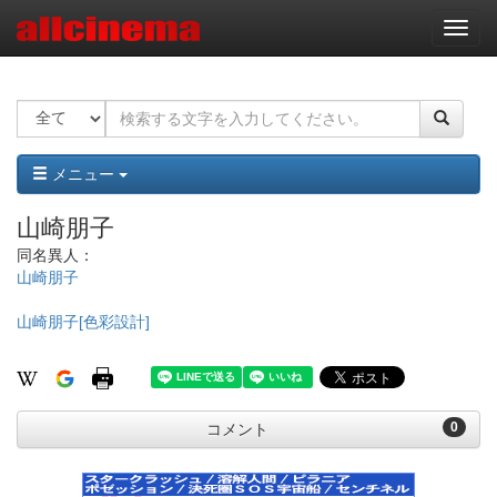
ナ
ビ
ゲ
ー
シ
ョ
ン
メニュー
山崎朋子
同名異人：
山崎朋子
山崎朋子[色彩設計]
0
コメント