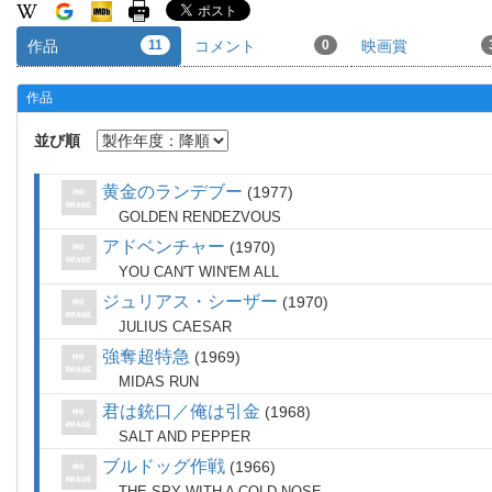
作品
11
コメント
0
映画賞
作品
並び順
黄金のランデブー
1977
GOLDEN RENDEZVOUS
アドベンチャー
1970
YOU CAN'T WIN'EM ALL
ジュリアス・シーザー
1970
JULIUS CAESAR
強奪超特急
1969
MIDAS RUN
君は銃口／俺は引金
1968
SALT AND PEPPER
ブルドッグ作戦
1966
THE SPY WITH A COLD NOSE