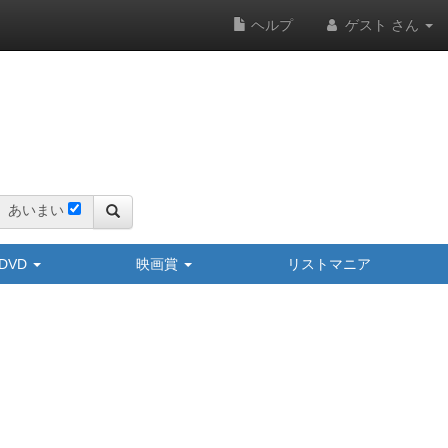
ヘルプ
ゲスト さん
あいまい
y/DVD
映画賞
リストマニア