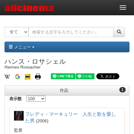
ナ
ビ
ゲ
ー
シ
ョ
ン
メニュー
ハンス・ロサシェル
Hannes Rossacher
1
作品
表示数
フレディ・マーキュリー 人生と歌を愛し
た男
2006
監督