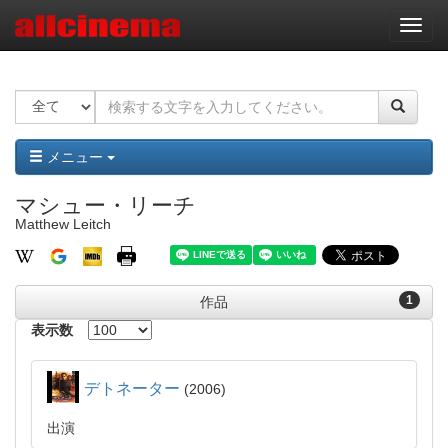
ナ
ビ
ゲ
ー
シ
ョ
ン
メニュー
マシュー・リーチ
Matthew Leitch
1
作品
表示数
デトネーター
2006
出演