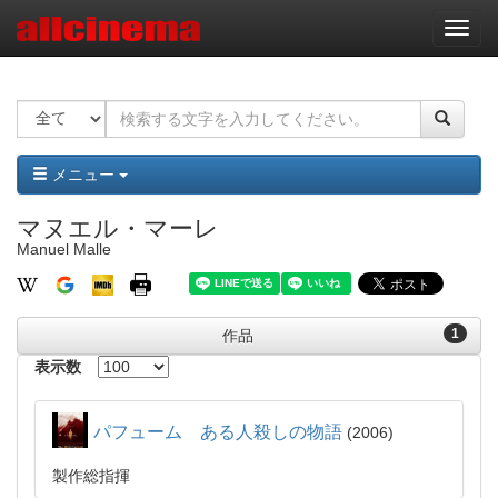
ナ
ビ
ゲ
ー
シ
ョ
ン
メニュー
マヌエル・マーレ
Manuel Malle
1
作品
表示数
パフューム ある人殺しの物語
2006
製作総指揮