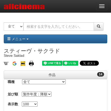
ナ
ビ
ゲ
ー
シ
ョ
ン
メニュー
スティーヴ・サクラド
Steve Saklad
14
作品
職種
並び順
表示数