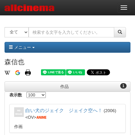
ナ
ビ
ゲ
ー
シ
ョ
ン
メニュー
森信也
1
作品
表示数
白い犬のジェイク ジェイク空へ！
2006
OV
作画