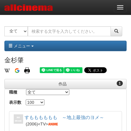
ナ
ビ
ゲ
ー
シ
ョ
ン
メニュー
金杉肇
1
作品
職種
表示数
すもももももも ～地上最強のヨメ～
2006
TV