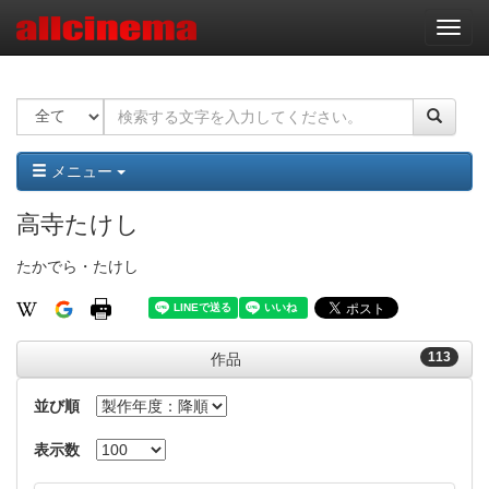
ナ
ビ
ゲ
ー
シ
ョ
ン
メニュー
高寺たけし
たかでら・たけし
113
作品
並び順
表示数