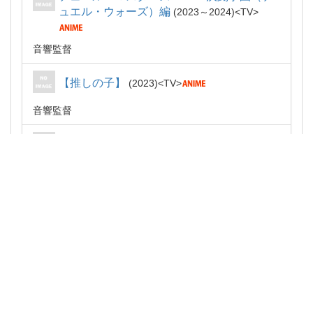
ュエル・ウォーズ）編
2023～2024
TV
音響監督
【推しの子】
2023
TV
音響監督
め組の大吾 救国のオレンジ
2023
TV
音響監督
経験済みなキミと、経験ゼロなオレが、お
付き合いする話。
2023
TV
音響監督
不滅のあなたへ Season2
2022～2023
TV
音響監督